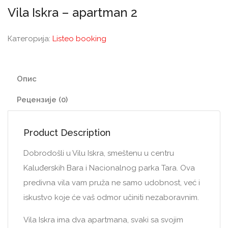
Vila Iskra – apartman 2
Категорија:
Listeo booking
Опис
Рецензије (0)
Product Description
Dobrodošli u Vilu Iskra, smeštenu u centru
Kaluđerskih Bara i Nacionalnog parka Tara. Ova
predivna vila vam pruža ne samo udobnost, već i
iskustvo koje će vaš odmor učiniti nezaboravnim.
Vila Iskra ima dva apartmana, svaki sa svojim