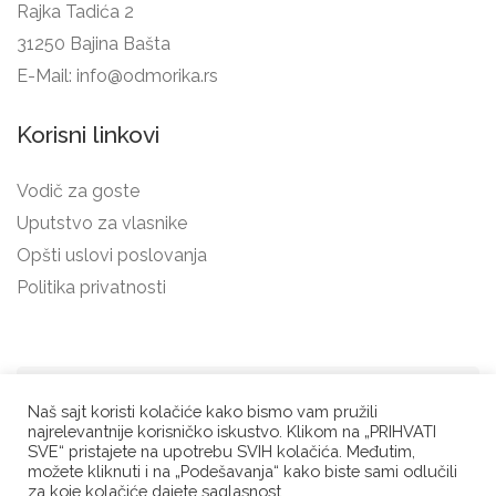
Rajka Tadića 2
31250 Bajina Bašta
E-Mail:
info@odmorika.rs
Korisni linkovi
Vodič za goste
Uputstvo za vlasnike
Opšti uslovi poslovanja
Politika privatnosti
Odmorika.rs tim ©
Naš sajt koristi kolačiće kako bismo vam pružili
najrelevantnije korisničko iskustvo. Klikom na „PRIHVATI
2021/23. Sva prava
SVE“ pristajete na upotrebu SVIH kolačića. Međutim,
zadržana. Dodatne
možete kliknuti i na „Podešavanja“ kako biste sami odlučili
za koje kolačiće dajete saglasnost.
ikonice:
flaticon.com