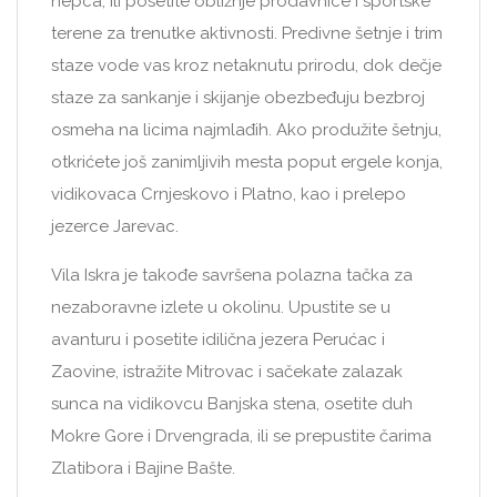
nepca, ili posetite obližnje prodavnice i sportske
terene za trenutke aktivnosti. Predivne šetnje i trim
staze vode vas kroz netaknutu prirodu, dok dečje
staze za sankanje i skijanje obezbeđuju bezbroj
osmeha na licima najmlađih. Ako produžite šetnju,
otkrićete još zanimljivih mesta poput ergele konja,
vidikovaca Crnjeskovo i Platno, kao i prelepo
jezerce Jarevac.
Vila Iskra je takođe savršena polazna tačka za
nezaboravne izlete u okolinu. Upustite se u
avanturu i posetite idilična jezera Perućac i
Zaovine, istražite Mitrovac i sačekate zalazak
sunca na vidikovcu Banjska stena, osetite duh
Mokre Gore i Drvengrada, ili se prepustite čarima
Zlatibora i Bajine Bašte.