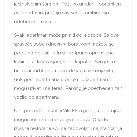
jedinstvenim šarmom. Pažljivo uređeni i opremljeni,
ovi apartmani pružaju savršenu kombinaciju
udobnosti i luksuza.
Svaki apartman može primiti do 4 osobe. Sa dve
spavaće sobe i dnevnim boravkom možete se
potpuno opustiti, a tu si i potpuno opremljena
kuhinja sa trpezarijom, kao i kupatilo. Svi gosti će
biti očarani blizinom prirode koja okružuje vilu,
dok gosti apartmana u prizemlju (apartman 1)
mogu uživati i na terasi. Parking je obezbeđen za 1
vozilo po apartmanu.
U neposrednoj okolini Vile Iskra pružaju se brojne
mogućnosti za istraživanje i zabavu. Otkrijte
izvrsne restorane koji će zadovoljiti i najistančanija