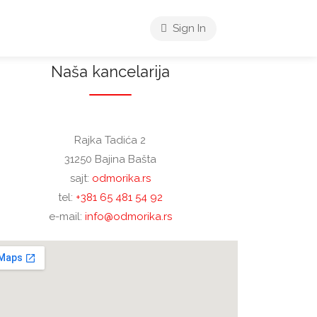
Sign In
Naša kancelarija
Rajka Tadića 2
31250 Bajina Bašta
sajt:
odmorika.rs
tel:
+381 65 481 54 92
e-mail:
info@odmorika.rs