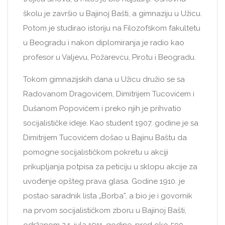
školu je završio u Bajinoj Bašti, a gimnaziju u Užicu.
Potom je studirao istoriju na Filozofskom fakultetu
u Beogradu i nakon diplomiranja je radio kao
profesor u Valjevu, Požarevcu, Pirotu i Beogradu.
Tokom gimnazijskih dana u Užicu družio se sa
Radovanom Dragovićem, Dimitrijem Tucovićem i
Dušanom Popovićem i preko njih je prihvatio
socijalističke ideje. Kao student 1907. godine je sa
Dimitrijem Tucovićem došao u Bajinu Baštu da
pomogne socijalističkom pokretu u akciji
prikupljanja potpisa za peticiju u sklopu akcije za
uvođenje opšteg prava glasa. Godine 1910. je
postao saradnik lista „Borba”, a bio je i govornik
na prvom socijalističkom zboru u Bajinoj Bašti,
održanom 24. jula 1911. godine, pred oko 500