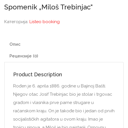
Spomenik „Miloš Trebinjac“
Категорија:
Listeo booking
Опис
Рецензије (0)
Product Description
Rođen je 6. aprila 1886. godine u Bajinoj Bašti.
Njegov otac Josif Trebinjac bio je stolar i trgovac
građom i vlasnika prve parne strugare u
račanskom kraju. On je takođe bio i jedan od prvih
socijalističkih agitatora u ovom kraju. Imao je
trojicu sinova, a Miloš je bio najstariji. Osnovnu