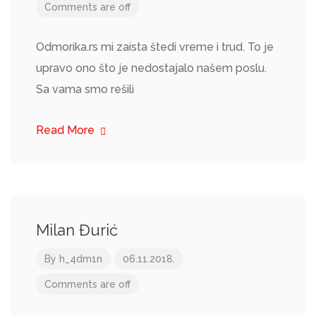
Comments are off
Odmorika.rs mi zaista štedi vreme i trud. To je
upravo ono što je nedostajalo našem poslu.
Sa vama smo rešili
Read More
Milan Đurić
By
h_4dm1n
06.11.2018.
Comments are off