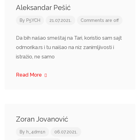
Aleksandar Pešić
By
P5YCH
21.07.2021.
Comments are off
Da bih našao smeštaj na Tari, koristio sam sajt
odmorika.rs i tu naišao na niz zanimljivosti i
istražio, ne samo
Read More
Zoran Jovanović
By
h_4dm1n
06.07.2021.