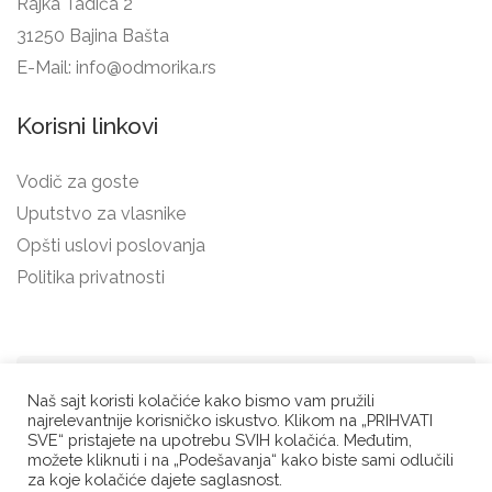
Rajka Tadića 2
31250 Bajina Bašta
E-Mail:
info@odmorika.rs
Korisni linkovi
Vodič za goste
Uputstvo za vlasnike
Opšti uslovi poslovanja
Politika privatnosti
Odmorika.rs tim ©
Naš sajt koristi kolačiće kako bismo vam pružili
najrelevantnije korisničko iskustvo. Klikom na „PRIHVATI
2021/23. Sva prava
SVE“ pristajete na upotrebu SVIH kolačića. Međutim,
zadržana. Dodatne
možete kliknuti i na „Podešavanja“ kako biste sami odlučili
za koje kolačiće dajete saglasnost.
ikonice:
flaticon.com