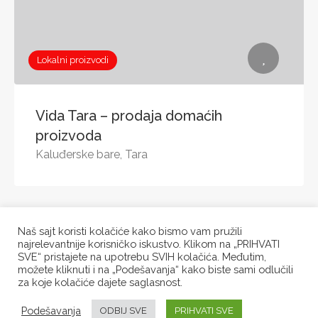
Lokalni proizvodi
Vida Tara – prodaja domaćih
proizvoda
Kaluđerske bare, Tara
1
2
3
Naš sajt koristi kolačiće kako bismo vam pružili
najrelevantnije korisničko iskustvo. Klikom na „PRIHVATI
SVE“ pristajete na upotrebu SVIH kolačića. Međutim,
možete kliknuti i na „Podešavanja“ kako biste sami odlučili
za koje kolačiće dajete saglasnost.
Odmorika.rs tim © 2021/23. Sva prava zadržana. Dodatne
Podešavanja
ODBIJ SVE
PRIHVATI SVE