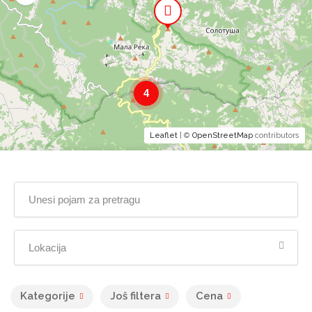
4
Leaflet
| ©
OpenStreetMap
contributors
Kategorije
Još filtera
Cena